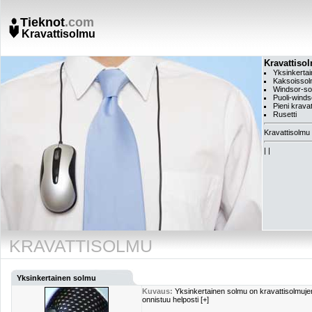
Tieknot
.com
Kravattisolmu
Kravattiso
Yksinkerta
Kaksoisso
Windsor-s
Puoli-wind
Pieni krava
Rusetti
Kravattisolmu
|
|
KRAVATTISOLMU
Yksinkertainen solmu
Kuvaus:
Yksinkertainen solmu on kravattisolmujen
onnistuu helposti [+]