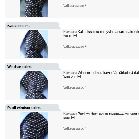
Vaikeustaso:
*
Kaksoissolmu
Kuvaus:
Kaksoissolmu on hyvin samantapainen kuin
toisen [+]
Vaikeustaso:
**
Windsor-solmu
Kuvaus:
Windsor-solmua kaytetään tärkeissä tilai
Winsorin [+]
Vaikeustaso:
***
Puoli-windsor solmu
Kuvaus:
Puoli-windsor solmu muistuttaa windsor-
sopii [+]
Vaikeustaso:
**