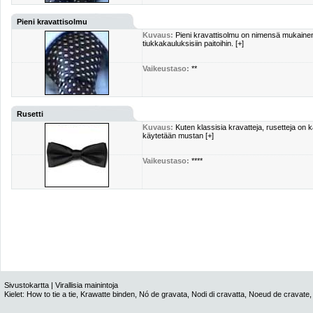
Pieni kravattisolmu
Kuvaus:
Pieni kravattisolmu on nimensä mukainen el
tiukkakauluksisiin paitoihin. [+]
Vaikeustaso:
**
Rusetti
Kuvaus:
Kuten klassisia kravatteja, rusetteja on k
käytetään mustan [+]
Vaikeustaso:
****
Sivustokartta
|
Virallisia mainintoja
Kielet:
How to tie a tie
,
Krawatte binden
,
Nó de gravata
,
Nodi di cravatta
,
Noeud de cravate