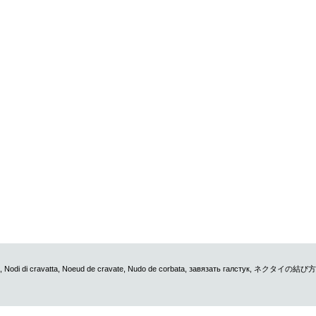
,
Nodi di cravatta
,
Noeud de cravate
,
Nudo de corbata
,
завязать галстук
,
ネクタイの結び方