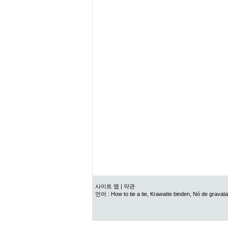
사이트 맵
|
약관
언어 :
How to tie a tie
,
Krawatte binden
,
Nó de gravata