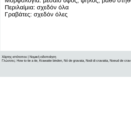
Μορφολογία: μεσαίο ύψος, ψηλός, βαθύ στήθ
Περιλαίμια: σχεδόν όλα
Γραβάτες: σχεδόν όλες
Χάρτης ιστότοπου
|
Νομική ειδοποίηση
Γλώσσες:
How to tie a tie
,
Krawatte binden
,
Nó de gravata
,
Nodi di cravatta
,
Noeud de crav