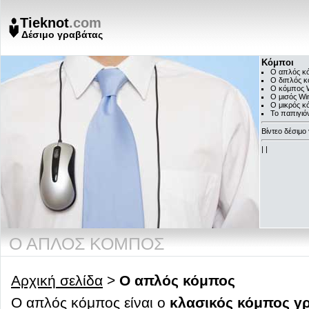
Tieknot
.com
Δέσιμο γραβάτας
Κόμποι
Ο απλός κ
Ο διπλός 
Ο κόμπος 
Ο μισός Wi
Ο μικρός κ
Το παπιγιό
Βίντεο δέσιμο
|
|
Ο ΑΠΛΌΣ ΚΌΜΠΟΣ
Αρχική σελίδα
>
Ο απλός κόμπος
Ο απλός κόμπος είναι ο
κλασικός κόμπος γ