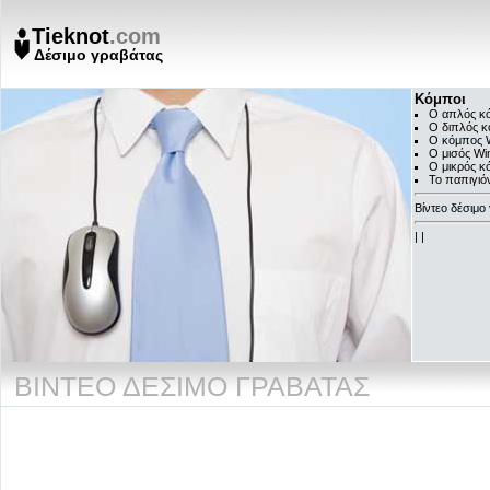
Tieknot
.com
Δέσιμο γραβάτας
Κόμποι
Ο απλός κ
Ο διπλός 
Ο κόμπος 
Ο μισός Wi
Ο μικρός κ
Το παπιγιό
Βίντεο δέσιμο
|
|
ΒΊΝΤΕΟ ΔΈΣΙΜΟ ΓΡΑΒΆΤΑΣ