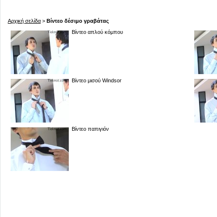
Αρχική σελίδα
>
Βίντεο δέσιμο γραβάτας
Βίντεο απλού κόμπου
Βίντεο μισού Windsor
Βίντεο παπιγιόν