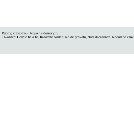
Χάρτης ιστότοπου
|
Νομική ειδοποίηση
Γλώσσες:
How to tie a tie
,
Krawatte binden
,
Nó de gravata
,
Nodi di cravatta
,
Noeud de crav